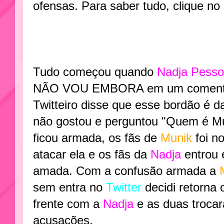
ofensas. Para saber tudo, clique no
Tudo começou quando
Nadja Pess
NÃO VOU EMBORA em um coment
Twitteiro disse que esse bordão é d
não gostou e perguntou "Quem é Mu
ficou armada, os fãs de
Munik
foi n
atacar ela e os fãs da
Nadja
entrou
amada. Com a confusão armada a
sem entra no
Twitter
decidi retorna
frente com a
Nadja
e as duas troca
acusações.