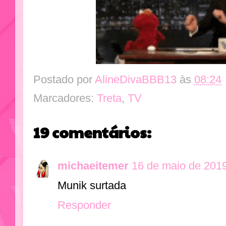
Postado por
AlineDivaBBB13
às
08:24
Marcadores:
Treta
,
TV
19 comentários:
michaeitemer
16 de maio de 2019
Munik surtada
Responder