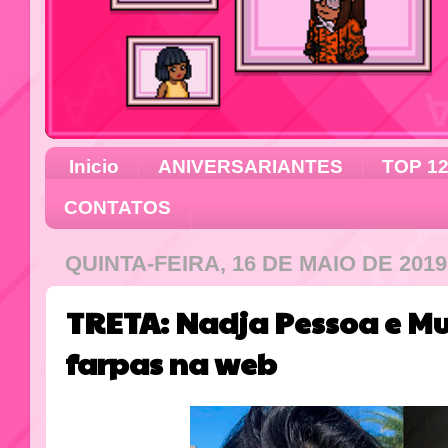
Inicio
ANIVERSARIANTES
TOP 1
CONTATOS
QUINTA-FEIRA, 16 DE MAIO DE 2019
TRETA: Nadja Pessoa e Mu
farpas na web