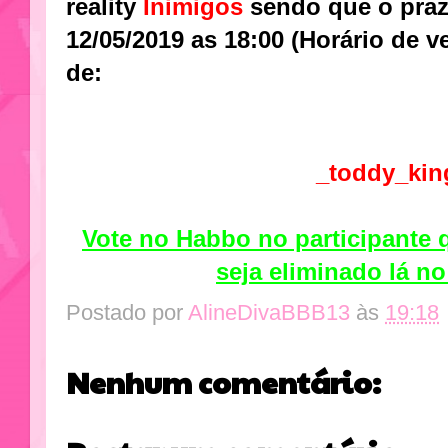
reality
Inimigos
sendo que o pra
12/05/2019 as 18:00 (
Horário
de ve
de:
_toddy_kin
Vote no Habbo no participante 
seja eliminado lá no
Postado por
AlineDivaBBB13
às
19:18
Nenhum comentário: