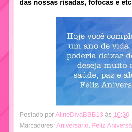
das nossas risadas, fofocas e et
Postado por
AlineDivaBBB13
às
10:36
Marcadores:
Aniversario
,
Feliz Aniversá