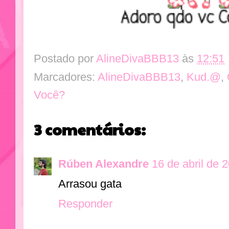
Postado por
AlineDivaBBB13
às
12:51
Marcadores:
AlineDivaBBB13
,
Kud.@
,
Você?
3 comentários:
Rúben Alexandre
16 de abril de 
Arrasou gata
Responder