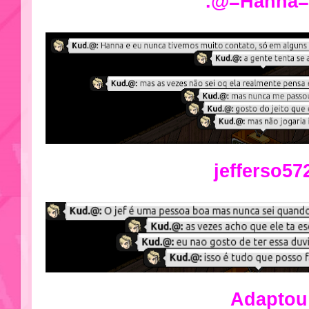
.@=Hanna
jefferso57
Adaptou