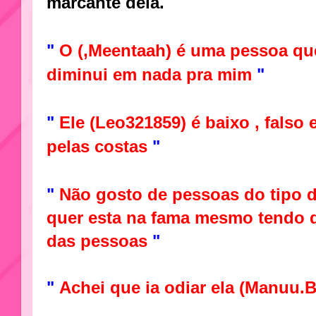
marcante dela.
"
O (,Meentaah) é uma pessoa qu
diminui em nada pra mim
"
"
Ele (Leo321859) é baixo , falso 
pelas costas
"
"
Não gosto de pessoas do tipo d
quer esta na fama mesmo tendo 
das pessoas
"
"
Achei que ia odiar ela (Manuu.