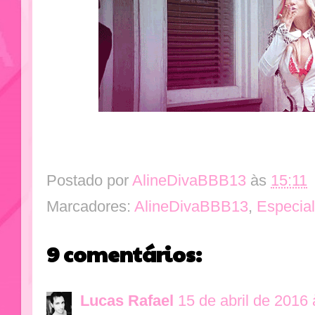
Postado por
AlineDivaBBB13
às
15:11
Marcadores:
AlineDivaBBB13
,
Especia
9 comentários:
Lucas Rafael
15 de abril de 2016