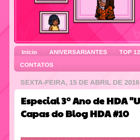
Inicio
ANIVERSARIANTES
TOP 1
CONTATOS
SEXTA-FEIRA, 15 DE ABRIL DE 2016
Especial 3° Ano de HDA "U
Capas do Blog HDA #10