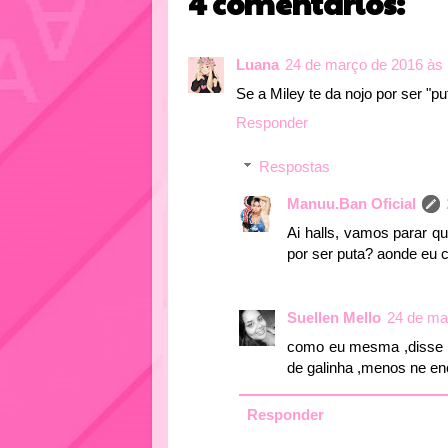
4 comentários:
Luana
24 de março de 2016 às 
Se a Miley te da nojo por ser "pu
Responder
Respostas
Manuu.Ban Oficial
Ai halls, vamos parar qu
por ser puta? aonde eu 
Suellen Mello
24 de ma
como eu mesma ,disse n
de galinha ,menos ne e
Responder