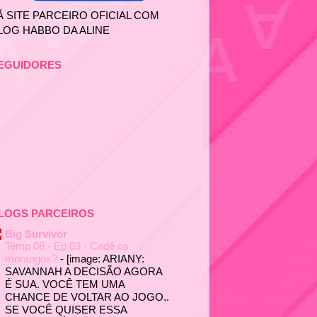
Ã SITE PARCEIRO OFICIAL COM
LOG HABBO DA ALINE
EGUIDORES
LOGS PARCEIROS
Big Survivor
Temp 08 - Ep 03 - Cadê os
morangos?
-
[image: ARIANY:
SAVANNAH A DECISÃO AGORA
É SUA. VOCÊ TEM UMA
CHANCE DE VOLTAR AO JOGO..
SE VOCÊ QUISER ESSA