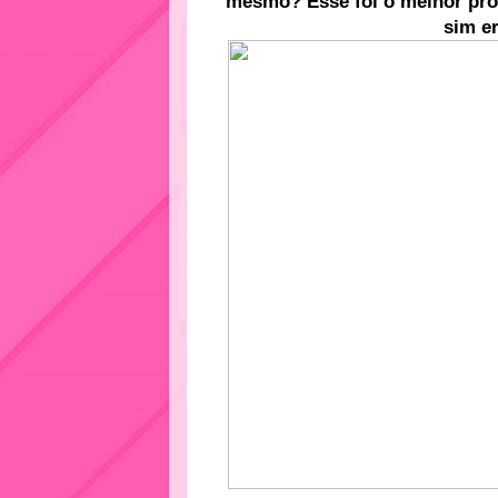
mesmo? Esse foi o melhor pro
sim e