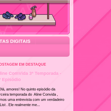
TAS DIGITAIS
OSTAGEM EM DESTAQUE
line ComVida 3ª Temporada -
° Episódio
á, amores! No quinto episódio da
rceira temporada do Aline Convida ,
emos uma entrevista com um verdadeiro
List . Ele realmente me...