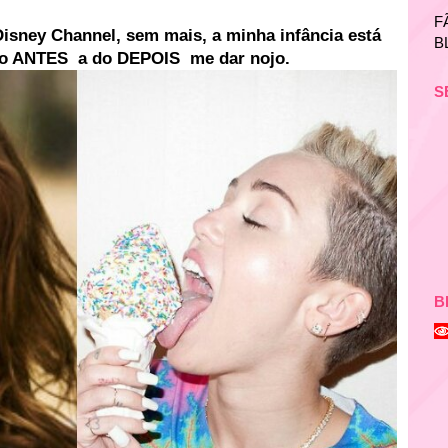
F
Disney Channel, sem mais, a minha infância está
B
do ANTES a do DEPOIS me dar nojo.
S
B