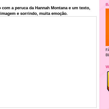
B
o com a peruca da Hannah Montana e um texto,
a imagem e sorrindo, muita emoção.
F
B
W