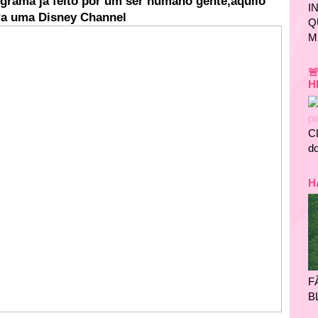
grama já feito por um ser humano gente,aquilo
I
ra uma Disney Channel
Q
M

H
C
do
H
F
B