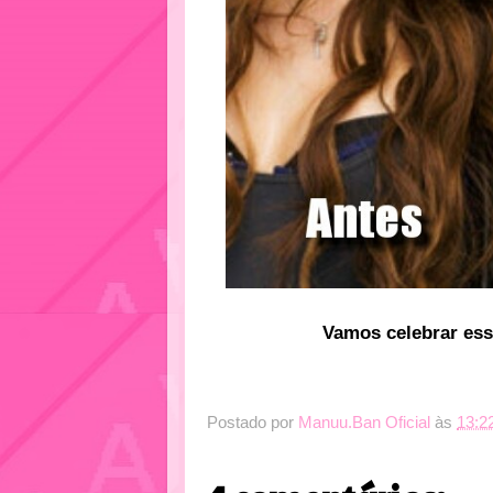
Vamos celebrar ess
Postado por
Manuu.Ban Oficial
às
13:2