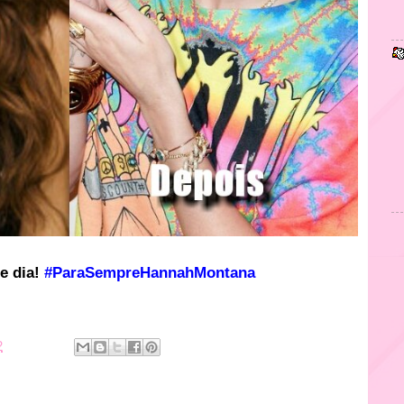
e dia!
#ParaSempreHannahMontana
2