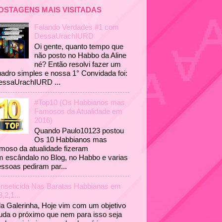
OSTAGENS MAIS VISITADAS
Falando Verdades #1 com
DessaUrachIURD
Oi gente, quanto tempo que
não posto no Habbo da Aline
né? Então resolvi fazer um
adro simples e nossa 1° Convidada foi:
essaUrachIURD ...
#Top10 (Os Habbianos mas
Famosos da Atualidade em
2016)
Quando Paulo10123 postou
Os 10 Habbianos mas
moso da atualidade fizeram
 escândalo no Blog, no Habbo e varias
ssoas pediram par...
Inseticida Nas Baratas Habbianas em
3,2,1...
a Galerinha, Hoje vim com um objetivo
uda o próximo que nem para isso seja