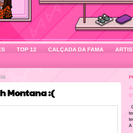
ES
TOP 12
CALÇADA DA FAMA
ARTIS
016
P
A
h Montana :(
5
Ol
te
t
A 