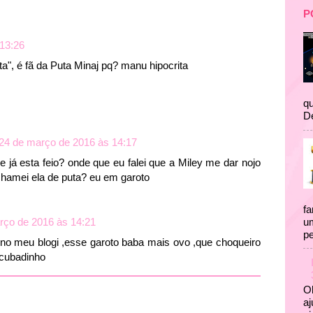
P
13:26
ta", é fã da Puta Minaj pq? manu hipocrita
qu
D
24 de março de 2016 às 14:17
e já esta feio? onde que eu falei que a Miley me dar nojo
chamei ela de puta? eu em garoto
fa
um
rço de 2016 às 14:21
pe
o meu blogi ,esse garoto baba mais ovo ,que choqueiro
ncubadinho
Ol
aj