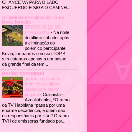
CHANCE VÁ PARA O LADO
ESQUERDO E SIGA O CAMINH...
A Fazenda no Habbo 11 - Uma
Nova Jornada
EPISÓDIO 10: OS
FINALISTAS
-
Na noite
do último sábado, após
a eliminação do
polemico participante
Kevin, formamos o nosso TOP 4,
sim estamos apenas a um passo
da grande final da tem...
HABBO EXPOSEDS
audiencia pixelada
mentirosa e globo
habbo com reality
bugado
-
Colunista -
Azealiabanks, *O ramo
da TV Habbiana *passa por uma
enorme decadência, e quem são
os responsáveis por isso? O ramo
TVH de emissoras fundado por...