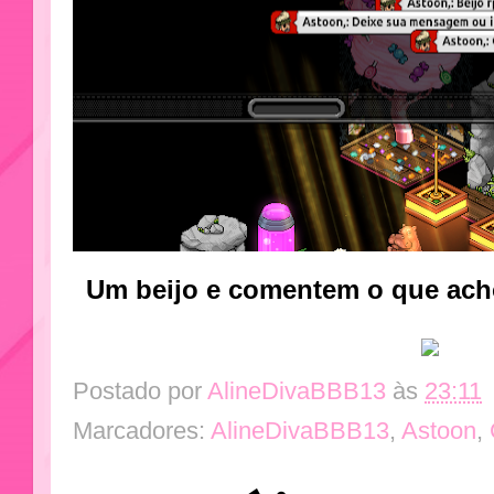
Um beijo e comentem o que ach
Postado por
AlineDivaBBB13
às
23:11
Marcadores:
AlineDivaBBB13
,
Astoon
,