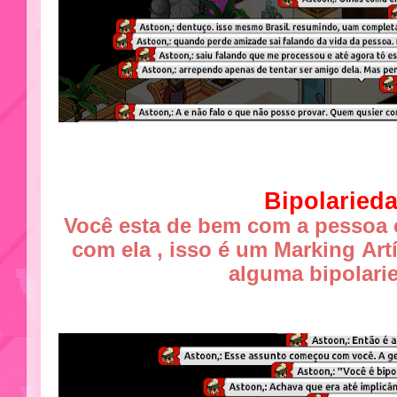
Bipolaried
Você esta de bem com a pessoa 
com ela , isso é um Marking Art
alguma bipolari