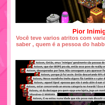
Pior Inimi
Você teve varios atritos com var
saber , quem é a pessoa do habb