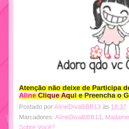
Atenção não deixe de Participa 
Aline
Clique Aqui
e
Preencha
o G
Postado por
AlineDivaBBB13
às
18:37
Marcadores:
AlineDivaBBB13
,
Madame
Sobre Você?