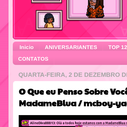
Inicio
ANIVERSARIANTES
TOP 1
CONTATOS
QUARTA-FEIRA, 2 DE DEZEMBRO D
O Que eu Penso Sobre Vo
MadameBlua / mcboy-yag