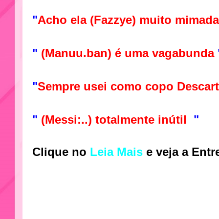
"
Acho ela (Fazzye) muito mimada
"
(Manuu.ban) é uma vagabunda
"
Sempre usei como copo Descartá
"
(Messi:..) totalmente inútil
"
Clique no
Leia Mais
e veja a Entr