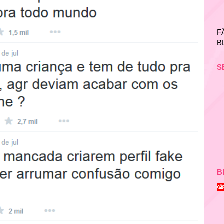
F
B
S
B