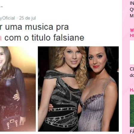
I
Q
M

H
C
do
H
F