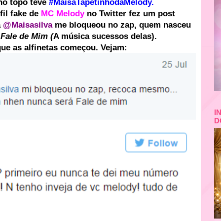
no topo teve
#MaisaTapetinhodaMelody.
il fake de
MC Melody
no Twitter fez um post
a
@Maisasilva
me bloqueou no zap, quem nasceu
á
Fale de Mim (
A música sucessos delas).
que as alfinetas começou. Vejam:
I
D