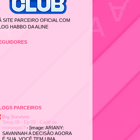
Ã SITE PARCEIRO OFICIAL COM
LOG HABBO DA ALINE
EGUIDORES
LOGS PARCEIROS
Big Survivor
Temp 08 - Ep 03 - Cadê os
morangos?
-
[image: ARIANY:
SAVANNAH A DECISÃO AGORA
É SUA. VOCÊ TEM UMA