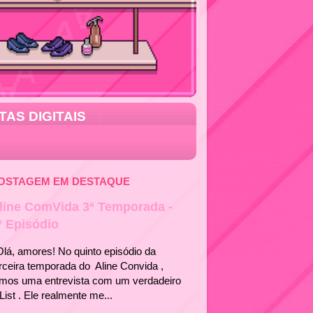
TAS DIGITAIS
OSTAGEM EM DESTAQUE
line ComVida 3ª Temporada -
° Episódio
á, amores! No quinto episódio da
rceira temporada do Aline Convida ,
emos uma entrevista com um verdadeiro
List . Ele realmente me...