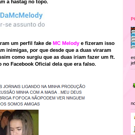
am a hastag no topo.
P
ram um perfil fake de
MC Melody
e fizeram isso
am inimigas, por que desde que a duas viraram
ssim como surgiu que as duas iriam fazer um ft.
es
je
 no Facebook Oficial dela que era falso.
no