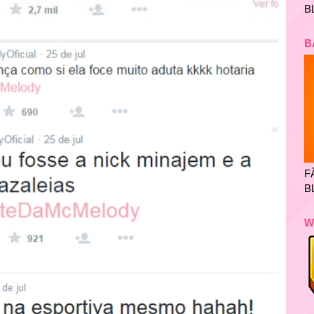
B
B
F
B
W