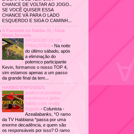
CHANCE DE VOLTAR AO JOGO..
SE VOCÊ QUISER ESSA
CHANCE VÁ PARA O LADO
ESQUERDO E SIGA O CAMINH...
A Fazenda no Habbo 11 - Uma
Nova Jornada
EPISÓDIO 10: OS
FINALISTAS
-
Na noite
do último sábado, após
a eliminação do
polemico participante
Kevin, formamos o nosso TOP 4,
sim estamos apenas a um passo
da grande final da tem...
HABBO EXPOSEDS
audiencia pixelada
mentirosa e globo
habbo com reality
bugado
-
Colunista -
Azealiabanks, *O ramo
da TV Habbiana *passa por uma
enorme decadência, e quem são
os responsáveis por isso? O ramo