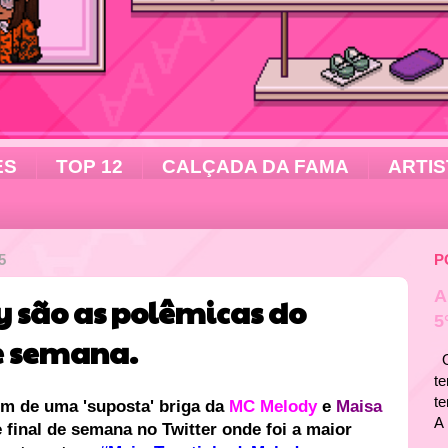
ES
TOP 12
CALÇADA DA FAMA
ARTIS
5
P
A
y são as polêmicas do
5
de semana.
Ol
te
t
em de uma 'suposta' briga da
MC Melody
e
Maisa
A 
 final de semana no Twitter onde foi a maior