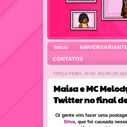
Inicio
ANIVERSARIANT
CONTATOS
TERÇA-FEIRA, 28 DE JULHO DE 201
Maisa e MC Melod
Twitter no final 
Oi gente vim fazer uma postag
Silva
, que foi causada nesse