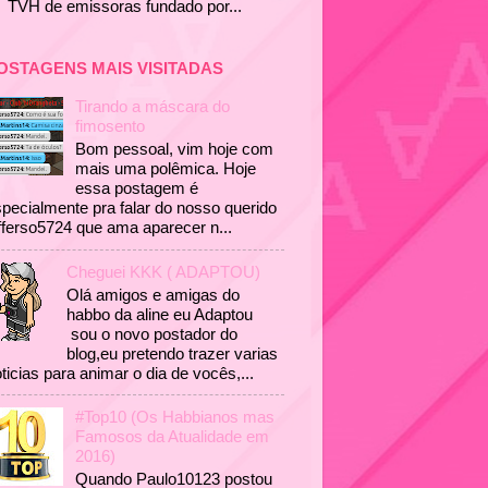
TVH de emissoras fundado por...
OSTAGENS MAIS VISITADAS
Tirando a máscara do
fimosento
Bom pessoal, vim hoje com
mais uma polêmica. Hoje
essa postagem é
pecialmente pra falar do nosso querido
fferso5724 que ama aparecer n...
Cheguei KKK ( ADAPTOU)
Olá amigos e amigas do
habbo da aline eu Adaptou
sou o novo postador do
blog,eu pretendo trazer varias
ticias para animar o dia de vocês,...
#Top10 (Os Habbianos mas
Famosos da Atualidade em
2016)
Quando Paulo10123 postou