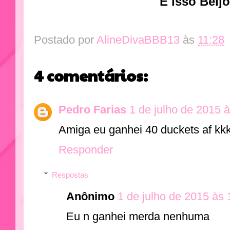
É Isso Beijo
Postado por
AlineDivaBBB13
às
11:28
4 comentários:
Pedro Farias
1 de julho de 2015 
Amiga eu ganhei 40 duckets af kk
Responder
Respostas
Anônimo
1 de julho de 2015 às 
Eu n ganhei merda nenhuma