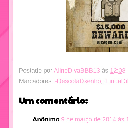
Postado por
AlineDivaBBB13
às
12:08
Marcadores:
-DescolaDxenho
,
!LindaDi
Um comentário:
Anônimo
9 de março de 2014 às 