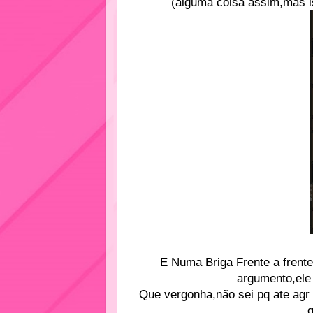
(alguma coisa assim,mas 
E Numa Briga Frente a frent
argumento,ele 
Que vergonha,não sei pq ate agr 
q