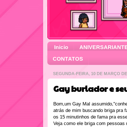
Inicio
ANIVERSARIANT
CONTATOS
SEGUNDA-FEIRA, 10 DE MARÇO DE
Gay burlador e se
Bom,um Gay Mal assumido,"conheci
atrás de mim buscando briga pra f
os 15 minutinhos de fama pra ess
Veja como ele briga com pessoas 