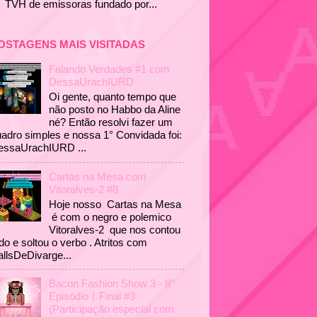
TVH de emissoras fundado por...
OSTAGENS MAIS VISITADAS
Falando Verdades #1 com
DessaUrachIURD
Oi gente, quanto tempo que
não posto no Habbo da Aline
né? Então resolvi fazer um
adro simples e nossa 1° Convidada foi:
essaUrachIURD ...
Cartas na Mesa com
Vitoralves-2 #8
Hoje nosso Cartas na Mesa
é com o negro e polemico
Vitoralves-2 que nos contou
do e soltou o verbo . Atritos com
llsDeDivarge...
Bacon Fashion Show 3 - 8°
Episódio丨Final #3
(Participação especial com