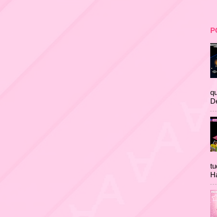
P
qu
D
tu
Ha