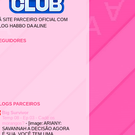
Ã SITE PARCEIRO OFICIAL COM
LOG HABBO DA ALINE
EGUIDORES
LOGS PARCEIROS
Big Survivor
Temp 08 - Ep 03 - Cadê os
morangos?
-
[image: ARIANY:
SAVANNAH A DECISÃO AGORA
É SUA. VOCÊ TEM UMA