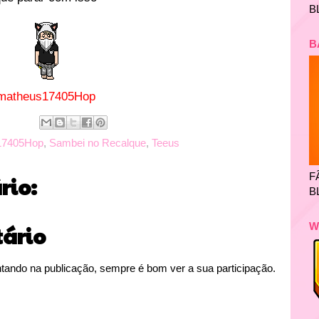
B
B
matheus17405Hop
17405Hop
,
Sambei no Recalque
,
Teeus
F
io:
B
W
ário
tando na publicação, sempre é bom ver a sua participação.