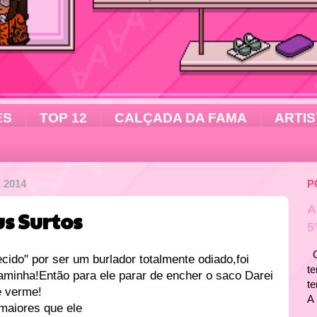
ES
TOP 12
CALÇADA DA FAMA
ARTIS
 2014
P
A
us Surtos
5
Ol
do" por ser um burlador totalmente odiado,foi
te
aminha!Então para ele parar de encher o saco Darei
t
e verme!
A 
maiores que ele