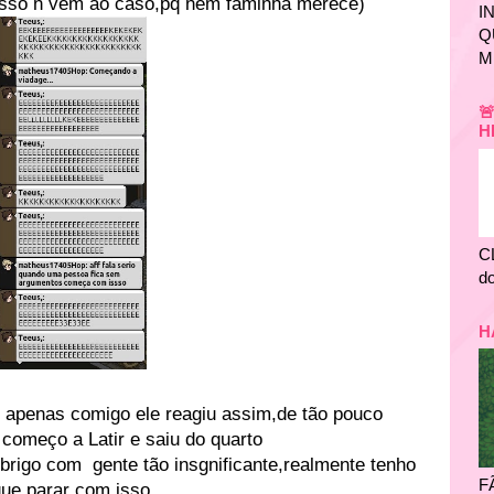
isso n vem ao caso,pq nem faminha merece)
I
Q
M

H
C
do
H
e apenas comigo ele reagiu assim,de tão pouco
começo a Latir e saiu do quarto
brigo com gente tão insgnificante,realmente tenho
F
ue parar com isso