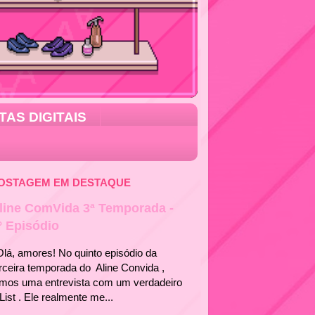
TAS DIGITAIS
OSTAGEM EM DESTAQUE
line ComVida 3ª Temporada -
° Episódio
á, amores! No quinto episódio da
rceira temporada do Aline Convida ,
emos uma entrevista com um verdadeiro
List . Ele realmente me...