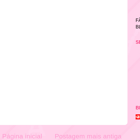
F
B
S
B
Página inicial
Postagem mais antiga