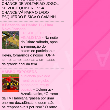
CHANCE DE VOLTAR AO JOGO..
SE VOCÊ QUISER ESSA
CHANCE VÁ PARA O LADO
ESQUERDO E SIGA O CAMINH...
A Fazenda no Habbo 11 - Uma
Nova Jornada
EPISÓDIO 10: OS
FINALISTAS
-
Na noite
do último sábado, após
a eliminação do
polemico participante
Kevin, formamos o nosso TOP 4,
sim estamos apenas a um passo
da grande final da tem...
HABBO EXPOSEDS
audiencia pixelada
mentirosa e globo
habbo com reality
bugado
-
Colunista -
Azealiabanks, *O ramo
da TV Habbiana *passa por uma
enorme decadência, e quem são
os responsáveis por isso? O ramo