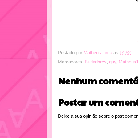
Postado por
Matheus Lima
às
14:52
Marcadores:
Burladores
,
gay
,
Matheus
Nenhum comentár
Postar um coment
Deixe a sua opinião sobre o post comen