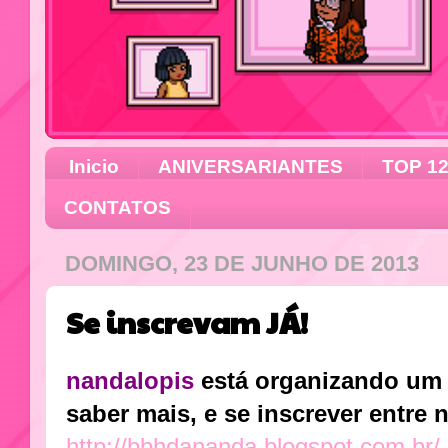
Inicio
ANIVERSARIANTES
TOP 1
CONTATOS
DOMINGO, 23 DE JUNHO DE 2013
Se inscrevam JÁ!
nandalopis
está organizando um 
saber mais, e se inscrever entre n
http://bbhdananda.blogspot.com.br/