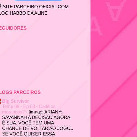
Ã SITE PARCEIRO OFICIAL COM
LOG HABBO DA ALINE
EGUIDORES
LOGS PARCEIROS
Big Survivor
Temp 08 - Ep 03 - Cadê os
morangos?
-
[image: ARIANY:
SAVANNAH A DECISÃO AGORA
É SUA. VOCÊ TEM UMA
CHANCE DE VOLTAR AO JOGO..
SE VOCÊ QUISER ESSA