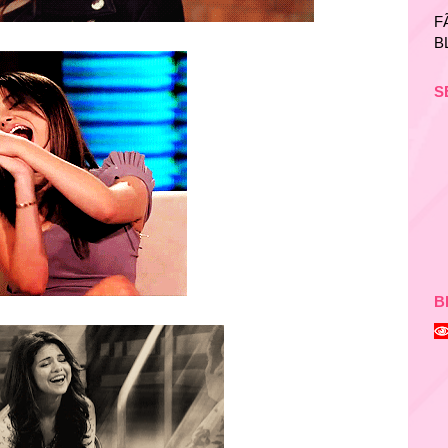
F
B
S
B