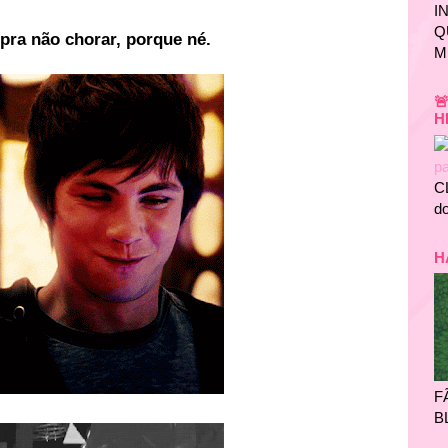
I
Q
pra não chorar, porque né.
M

H
C
do
H
F
B