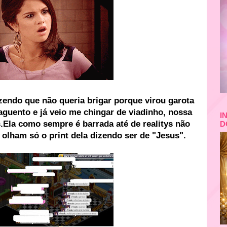
zendo que não queria brigar porque virou garota
aguento e já veio me chingar de viadinho, nossa
I
Ela como sempre é barrada até de realitys não
D
a, olham só o print dela dizendo ser de "Jesus".