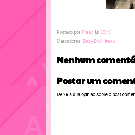
Postado por
Freak
às
15:40
Marcadores:
Baby.Dolll
,
freak
Nenhum comentár
Postar um coment
Deixe a sua opinião sobre o post comen