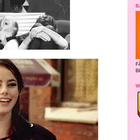
B
F
B
W