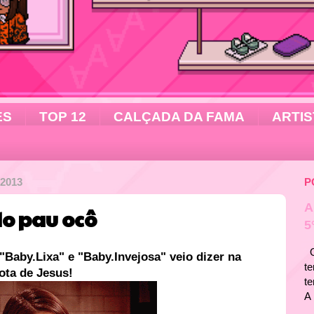
ES
TOP 12
CALÇADA DA FAMA
ARTIS
2013
P
A
do pau ocô
5
Ol
Baby.Lixa" e "Baby.Invejosa" veio dizer na
te
ota de Jesus!
t
A 