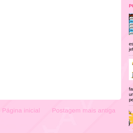
P
es
je
fa
um
pe
Página inicial
Postagem mais antiga