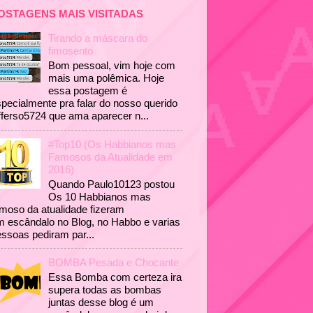
OSTAGENS MAIS VISITADAS
Tirando a máscara do
fimosento
Bom pessoal, vim hoje com
mais uma polêmica. Hoje
essa postagem é
pecialmente pra falar do nosso querido
fferso5724 que ama aparecer n...
#Top10 (Os Habbianos mas
Famosos da Atualidade em
2016)
Quando Paulo10123 postou
Os 10 Habbianos mas
moso da atualidade fizeram
 escândalo no Blog, no Habbo e varias
ssoas pediram par...
BOMBA Pesada e Chocante
Essa Bomba com certeza ira
supera todas as bombas
juntas desse blog é um