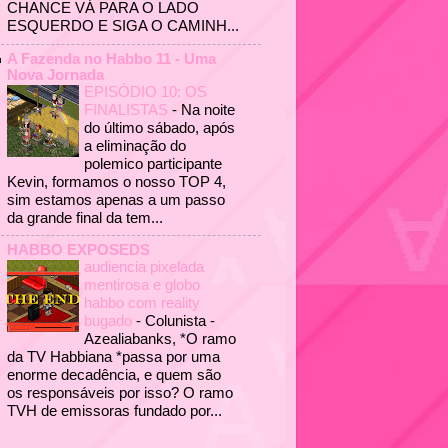
CHANCE VÁ PARA O LADO
ESQUERDO E SIGA O CAMINH...
A Fazenda no Habbo 11 - Uma
Nova Jornada
EPISÓDIO 10: OS
FINALISTAS
-
Na noite
do último sábado, após
a eliminação do
polemico participante
Kevin, formamos o nosso TOP 4,
sim estamos apenas a um passo
da grande final da tem...
HABBO EXPOSEDS
audiencia pixelada
mentirosa e globo
habbo com reality
bugado
-
Colunista -
Azealiabanks, *O ramo
da TV Habbiana *passa por uma
enorme decadência, e quem são
os responsáveis por isso? O ramo
TVH de emissoras fundado por...