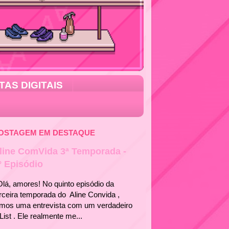
TAS DIGITAIS
OSTAGEM EM DESTAQUE
line ComVida 3ª Temporada -
° Episódio
á, amores! No quinto episódio da
rceira temporada do Aline Convida ,
emos uma entrevista com um verdadeiro
List . Ele realmente me...