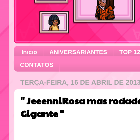
Inicio
ANIVERSARIANTES
TOP 1
CONTATOS
TERÇA-FEIRA, 16 DE ABRIL DE 201
" JeeenniRosa mas rodad
Gigante "