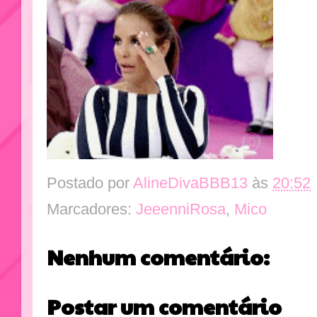
Postado por
AlineDivaBBB13
às
20:52
Marcadores:
JeeenniRosa
,
Mico
Nenhum comentário:
Postar um comentário