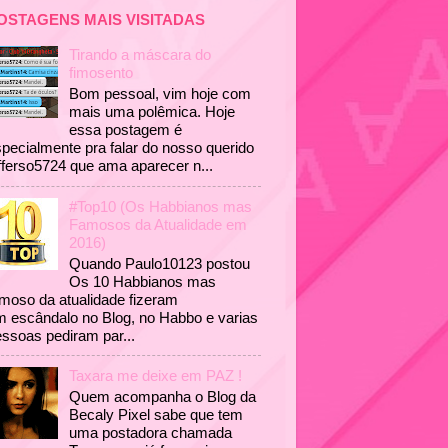
OSTAGENS MAIS VISITADAS
Tirando a máscara do
fimosento
Bom pessoal, vim hoje com
mais uma polêmica. Hoje
essa postagem é
pecialmente pra falar do nosso querido
fferso5724 que ama aparecer n...
#Top10 (Os Habbianos mas
Famosos da Atualidade em
2016)
Quando Paulo10123 postou
Os 10 Habbianos mas
moso da atualidade fizeram
 escândalo no Blog, no Habbo e varias
ssoas pediram par...
Taxara me deixe em PAZ !
Quem acompanha o Blog da
Becaly Pixel sabe que tem
uma postadora chamada