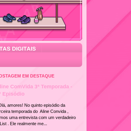
TAS DIGITAIS
OSTAGEM EM DESTAQUE
line ComVida 3ª Temporada -
° Episódio
á, amores! No quinto episódio da
rceira temporada do Aline Convida ,
emos uma entrevista com um verdadeiro
List . Ele realmente me...