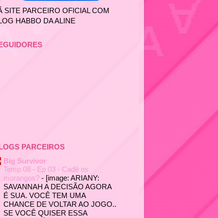
Ã SITE PARCEIRO OFICIAL COM
LOG HABBO DA ALINE
EGUIDORES
LOGS PARCEIROS
Big Survivor
Temp 08 - Ep 03 - Cadê os
morangos?
-
[image: ARIANY:
SAVANNAH A DECISÃO AGORA
É SUA. VOCÊ TEM UMA
CHANCE DE VOLTAR AO JOGO..
SE VOCÊ QUISER ESSA