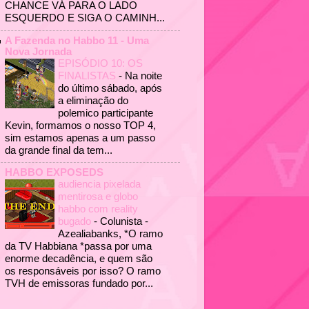
CHANCE VÁ PARA O LADO
ESQUERDO E SIGA O CAMINH...
A Fazenda no Habbo 11 - Uma
Nova Jornada
EPISÓDIO 10: OS
FINALISTAS
-
Na noite
do último sábado, após
a eliminação do
polemico participante
Kevin, formamos o nosso TOP 4,
sim estamos apenas a um passo
da grande final da tem...
HABBO EXPOSEDS
audiencia pixelada
mentirosa e globo
habbo com reality
bugado
-
Colunista -
Azealiabanks, *O ramo
da TV Habbiana *passa por uma
enorme decadência, e quem são
os responsáveis por isso? O ramo
TVH de emissoras fundado por...