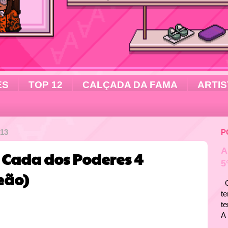
ES
TOP 12
CALÇADA DA FAMA
ARTIS
13
P
A
A Cada dos Poderes 4
5
eão)
Ol
te
t
A 