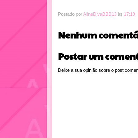
Postado por
AlineDivaBBB13
às
17:19
Nenhum comentár
Postar um coment
Deixe a sua opinião sobre o post comen