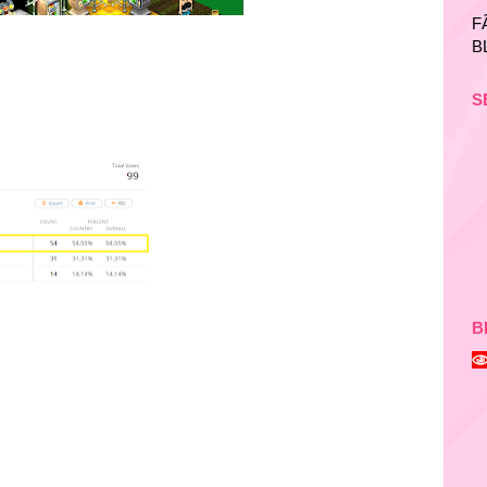
F
B
S
B