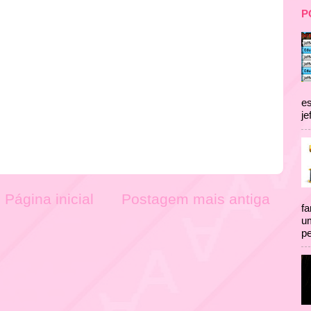
P
es
je
Página inicial
Postagem mais antiga
fa
um
pe