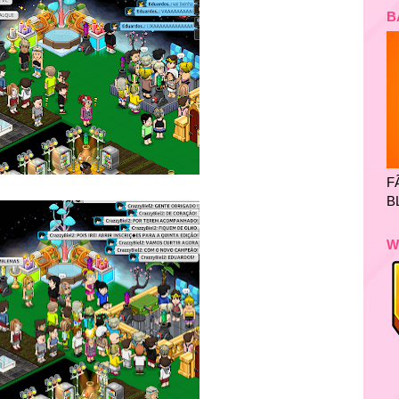
B
F
B
W