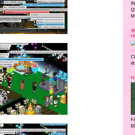
I
Q
M

H
C
do
H
F
B